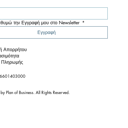
στάσεων και Risk
ysis. Από τα Νούμερα
 Αποφάσεις: Πωλήσεις,
ουργικά Έξοδα, KPI και
θυμώ την Εγγραφή μου στο Newsletter 
*
δοχές
Εγγραφή
κή Απορρήτου
σιμότητα
ι Πληρωμής
66601403000
y Plan of Business. All Rights Reserved.