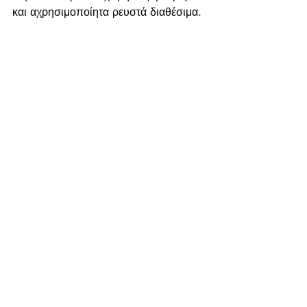
και αχρησιμοποίητα ρευστά διαθέσιμα.
Τέλος , μεγάλη προσοχή πρέπει να 
δίνεται στην σύγκριση επιχειρήσεων 
ειδικά στο περιθώριο κέρδους, διότι 
ενώ φαινομενικά μια επιχείρηση μπορεί 
να λειτουργεί με μεγαλύτερο ποσοστό 
κέρδους αλλά με διπλάσιο κεφάλαιο, 
αυτό δηλώνει ότι δεν αξιοποιεί στο 
έπακρο τα έσοδα που δημιουργεί.
Πρόσφατες αναρτήσεις
Εμφάνιση όλων