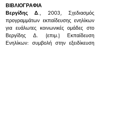
ΒΙΒΛΙΟΓΡΑΦΙΑ
Βεργίδης Δ
., 2003, Σχεδιασμός 
προγραμμάτων εκπαίδευσης ενηλίκων 
για ευάλωτες κοινωνικές ομάδες στο 
Βεργίδης Δ. (επιμ.) Εκπαίδευση 
Ενηλίκων: συμβολή στην εξειδίκευση 
στελεχών και εκπαιδευτών, σελ. 95 – 
122, Εκδόσεις Ελληνικά Γράμματα, 
Αθήνα
Πρόσφατες αναρτήσεις
Εμφάνιση όλων