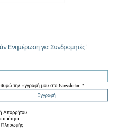
άν Ενημέρωση για Συνδρομητές!
υση Οικονομικών
στάσεων και Risk
ysis. Από τα Νούμερα
 Αποφάσεις: Πωλήσεις,
ουργικά Έξοδα, KPI και
θυμώ την Εγγραφή μου στο Newsletter 
*
δοχές
Εγγραφή
κή Απορρήτου
σιμότητα
ι Πληρωμής