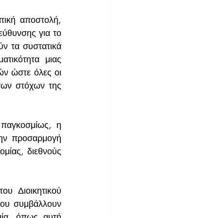
τική αποστολή, 
εύθυνσης για το 
ν τα συστατικά 
τικότητα μιας 
ν ώστε όλες οι 
των στόχων της 
παγκοσμίως, η 
ην προσαρμογή 
μίας, διεθνούς 
υ Διοικητικού 
ου συμβάλλουν 
ία, όπως αυτή 