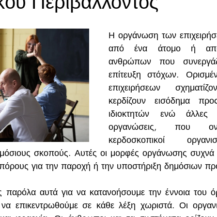
κού Περιβάλλοντος
Η οργάνωση των επιχειρήσε
από ένα άτομο ή από
ανθρώπων που συνεργάζο
επίτευξη στόχων. Ορισμέν
επιχειρήσεων σχηματίζ
κερδίζουν εισόδημα προ
ιδιοκτητών ενώ άλλες επ
οργανώσεις, που ονο
κερδοσκοπικοί οργανι
δημόσιους σκοπούς. Αυτές οι μορφές οργάνωσης συχνά
 πόρους για την παροχή ή την υποστήριξη δημόσιων π
 παρόλα αυτά για να κατανοήσουμε την έννοια του ό
ι να επικεντρωθούμε σε κάθε λέξη χωριστά. Οι οργανι