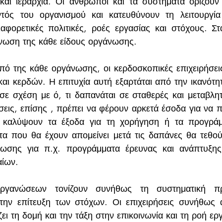
και ιεραρχία. Οι άνθρωποι και τα συστήματα ορίζουν 
τός του οργανισμού και κατευθύνουν τη λειτουργία 
αφορετικές πολιτικές, ροές εργασίας και στόχους. Στα
άνωση της κάθε είδους οργάνωσης.
ό της κάθε οργάνωσης, οι κερδοσκοπικές επιχειρήσεις
αι κερδών. Η επιτυχία αυτή εξαρτάται από την ικανότητ
ε σχέση με ό, τι δαπανάται σε σταθερές και μεταβλητ
ήσεις, επίσης , πρέπει να φέρουν αρκετά έσοδα για να 
 καλύψουν τα έξοδα για τη χορήγηση ή τα προγράμμ
α που θα έχουν απομείνει μετά τις δαπάνες θα τεθού
νωσης για π.χ. προγράμματα έρευνας και ανάπτυξης 
αίων.
ργανώσεων τονίζουν συνήθως τη συστηματική πρ
 την επίτευξη των στόχων. Οι επιχειρήσεις συνήθως α
ει τη δομή και την τάξη στην επικοινωνία και τη ροή ερ