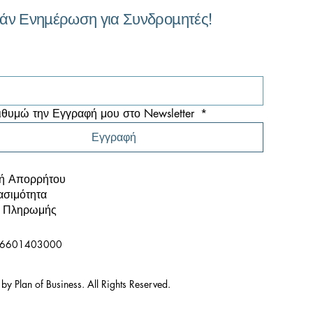
άν Ενημέρωση για Συνδρομητές!
υση Οικονομικών
στάσεων και Risk
ysis. Από τα Νούμερα
 Αποφάσεις: Πωλήσεις,
ουργικά Έξοδα, KPI και
θυμώ την Εγγραφή μου στο Newsletter 
*
δοχές
Εγγραφή
κή Απορρήτου
σιμότητα
ι Πληρωμής
66601403000
y Plan of Business. All Rights Reserved.