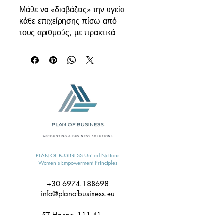
Μάθε να «διαβάζεις» την υγεία 
κάθε επιχείρησης πίσω από 
τους αριθμούς, με πρακτικά 
παραδείγματα σε κάθε 
δείκτη.Θέλεις να καταλαβαίνεις τι 
πραγματικά λένε οι οικονομικές 
καταστάσεις; Αυτός ο οδηγός 
χρηματοοικονομικών δεικτών 
μετατρέπει τα «ακατέργαστα» 
νούμερα του ισολογισμού και 
των αποτελεσμάτων χρήσης σε 
καθαρές, εφαρμόσιμες 
αποφάσεις. Ρευστότητα, 
PLAN OF BUSINESS United Nations
κερδοφορία, μόχλευση, 
Women's Empowerment Principles
αποδοτικότητα, αποτίμηση — 
όλα εξηγημένα απλά, με τύπους, 
+30 6974.188698
info@planofbusiness.eu
ερμηνεία και 28 πρακτικά 
παραδείγματα.
57 Halepa, 111 41,