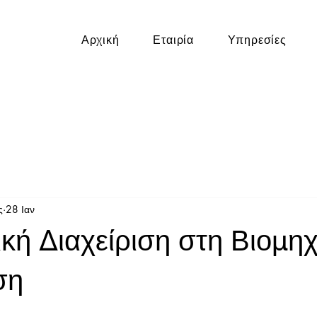
Αρχική
Εταιρία
Υπηρεσίες
ς
28 Ιαν
ική Διαχείριση στη Βιομη
ση