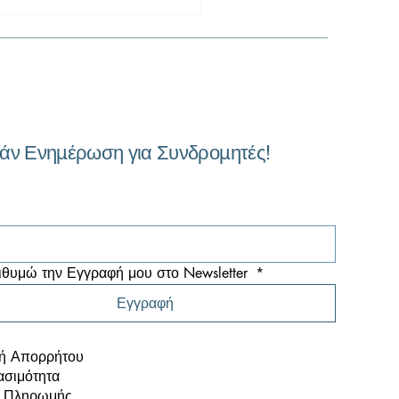
άν Ενημέρωση για Συνδρομητές!
υση Οικονομικών
στάσεων και Risk
ysis. Από τα Νούμερα
 Αποφάσεις: Πωλήσεις,
ουργικά Έξοδα, KPI και
θυμώ την Εγγραφή μου στο Newsletter 
*
δοχές
Εγγραφή
κή Απορρήτου
σιμότητα
ι Πληρωμής